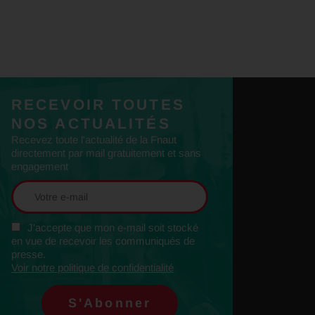
RECEVOIR TOUTES
NOS ACTUALITÉS
Recevez toute l'actualité de la Fnaut
directement par mail gratuitement et sans
engagement
J'accepte que mon e-mail soit stocké
en vue de recevoir les communiqués de
presse.
Voir notre politique de confidentialité