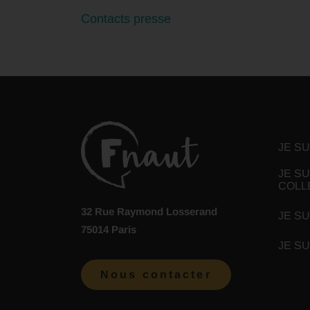
Contacts presse
JE S
JE SU
COLL
32 Rue Raymond Losserand
JE SU
75014 Paris
JE S
Nous contacter