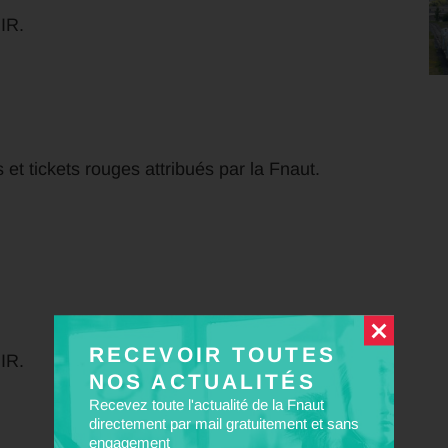
IR.
 et tickets rouges attribués par la Fnaut.
RECEVOIR TOUTES
IR.
NOS ACTUALITÉS
Recevez toute l'actualité de la Fnaut
directement par mail gratuitement et sans
engagement