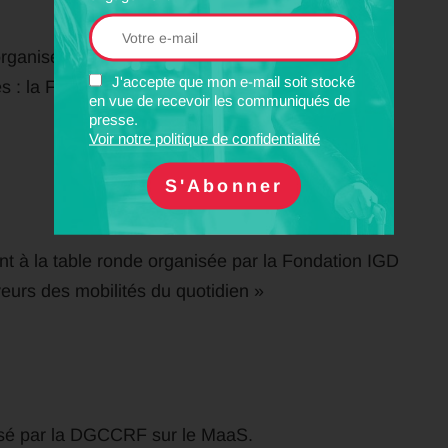
rganisée par Forum Vies Mobiles sur le thème :
J'accepte que mon e-mail soit stocké
és : la France se donne-t-elle les moyens de
en vue de recevoir les communiqués de
presse.
Voir notre politique de confidentialité
nt à la table ronde organisée par la Fondation IGD
veurs des mobilités du quotidien »
anisé par la DGCCRF sur le MaaS.