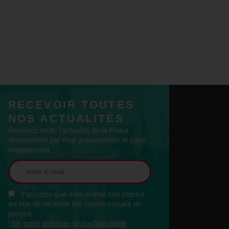
RECEVOIR TOUTES
NOS ACTUALITÉS
Recevez toute l'actualité de la Fnaut
directement par mail gratuitement et sans
engagement
J'accepte que mon e-mail soit stocké
en vue de recevoir les communiqués de
presse.
Voir notre politique de confidentialité