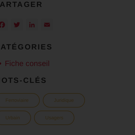
PARTAGER
Facebook
Twitter
LinkedIn
Email
CATÉGORIES
Fiche conseil
MOTS-CLÉS
Ferroviaire
Juridique
Urbain
Usagers