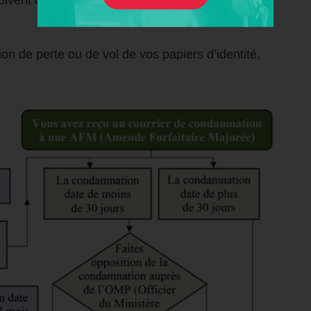
doivent démontrer que vous n’étiez pas sur les
ion de perte ou de vol de vos papiers d’identité,