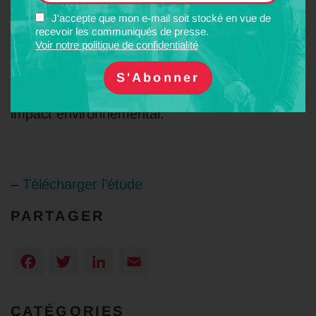
présente étude de recenser tous les
J'accepte que mon e-mail soit stocké en vue de
relèvements de vitesse potentiels qui
recevoir les communiqués de presse.
Voir notre politique de confidentialité
pourraient être réalisés sans modification du
tracé actuel des lignes, ceci dans le souci de
limiter le coût de telles opérations et leur
impact environnemental.
–
Télécharger l’étude
PARTAGER
Facebook
Twitter
LinkedIn
Email
CATÉGORIES