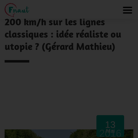
Panneau de gestion des cookies
NOS ACTUALITÉS
Toggl
200 km/h sur les lignes
classiques : idée réaliste ou
utopie ? (Gérard Mathieu)
13
2016
Mai