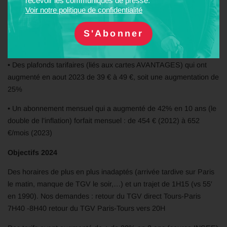
recevoir les communiqués de presse.
Voir notre politique de confidentialité
• Des billets qui ont augmenté de 7,5% en 1 an (source INSEE
entre janvier 2022 et janvier 2023), après avoir augmenté de 15,3
% entre janvier et avril 2022 (source INSEE)
• Des plafonds tarifaires (liés aux cartes AVANTAGES) qui ont
augmenté en aout 2023 de 39 € à 49 €, soit une augmentation de
25%
• Un abonnement mensuel qui a augmenté de 42% en 10 ans (le
double de l’inflation) forfait mensuel : de 454 € (2012) à 652
€/mois (2023)
Objectifs 2024
Des horaires de plus en plus inadaptés (arrivée tardive sur Paris
le matin, manque de TGV le soir,…) et un trajet de 1H15 (vs 55′
en 1990). Nos demandes : retour du TGV direct Tours-Paris
7H40 -8H40 retour du TGV Paris-Tours vers 20H