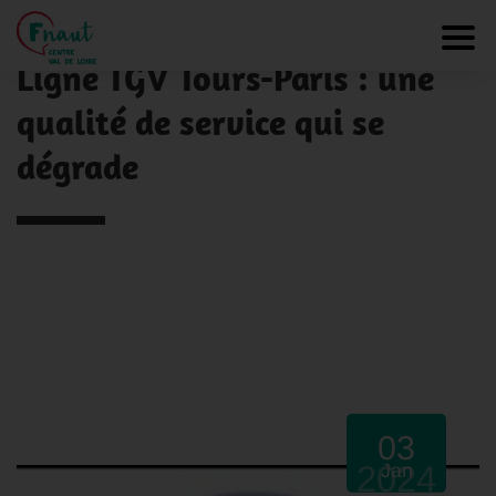
Panneau de gestion des cookies
NOS ACTUALITÉS
Toggl
Ligne TGV Tours-Paris : une
qualité de service qui se
dégrade
03
2024
Jan