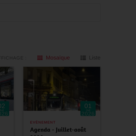
Mosaïque
Liste
FFICHAGE :
02
01
Juil
Juil
026
2026
EVÈNEMENT
Agenda - Juillet-août