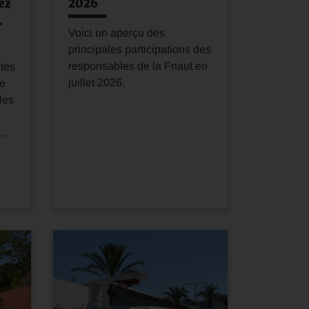
ez
2026
…
Voici un aperçu des
principales participations des
responsables de la Fnaut en
utes
juillet 2026.
ue
les
e…