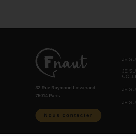
JE S
JE SU
COLL
32 Rue Raymond Losserand
JE SU
75014 Paris
JE S
Nous contacter