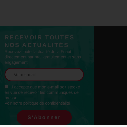
RECEVOIR TOUTES
NOS ACTUALITÉS
Recevez toute l'actualité de la Fnaut
directement par mail gratuitement et sans
engagement
J'accepte que mon e-mail soit stocké
en vue de recevoir les communiqués de
presse.
Voir notre politique de confidentialité