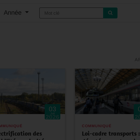
Année
A
03
Juil
2026
2
MMUNIQUÉ
COMMUNIQUÉ
ectrification des
Loi-cadre transports :