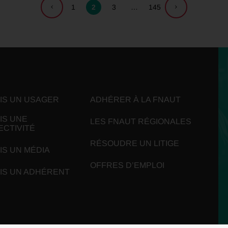
1
2
3
…
145
UIS UN USAGER
ADHÉRER À LA FNAUT
IS UNE
LES FNAUT RÉGIONALES
ECTIVITÉ
RÉSOUDRE UN LITIGE
IS UN MÉDIA
OFFRES D’EMPLOI
UIS UN ADHÉRENT