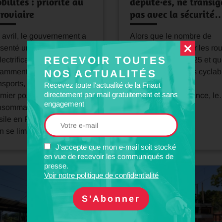
bilités : priorité au
député·es, ne transig
rroviaire
pas avec la sécurité
 avril, le gouvernement a
Alors que le nombre de
senté un vaste plan
cyclistes tué·es sur les ro
RECEVOIR TOUTES
lectrification des usages,
a augmenté en 2025 et q
tamment pour les
les aménagements cyclab
NOS ACTUALITÉS
nsports, qui restent le
manquent toujours
Recevez toute l'actualité de la Fnaut
directement par mail gratuitement et sans
mier poste de
cruellement en France, l
engagement
nsommation d’énergie
sile en France. Mais ce
n se limite…
J'accepte que mon e-mail soit stocké
en vue de recevoir les communiqués de
presse.
Voir notre politique de confidentialité