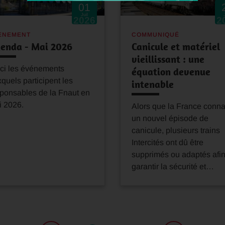
01
Juil
2026
2
ÈNEMENT
COMMUNIQUÉ
enda - Mai 2026
Canicule et matériel
vieillissant : une
ci les événements
équation devenue
quels participent les
intenable
ponsables de la Fnaut en
i 2026.
Alors que la France conna
un nouvel épisode de
canicule, plusieurs trains
Intercités ont dû être
supprimés ou adaptés afi
garantir la sécurité et…