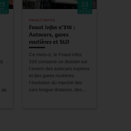
23
23
Juin
Juin
026
2026
FNAUT-INFOS
Fnaut infos n°316 :
Autocars, gares
routières et SLO
Ce mois-ci, le Fnaut infos
316 consacre un dossier sur
ît
l’avenir des autocars express
et des gares routières,
l’évolution du marché des
cars longue distance, des…
n de