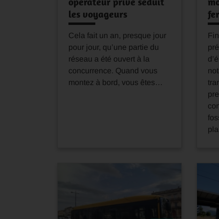
opérateur privé séduit
mo
les voyageurs
fe
Cela fait un an, presque jour
Fin
pour jour, qu’une partie du
pré
réseau a été ouvert à la
d’é
concurrence. Quand vous
no
montez à bord, vous êtes…
tra
pre
co
fos
pla