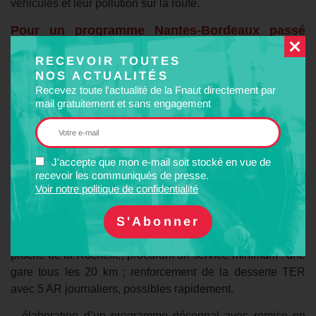
véhicules et leur pollution sur la route.
Pour un programme Nantes-Bordeaux passé
entre Etat et Régions
RECEVOIR TOUTES
NOS ACTUALITÉS
A l’époque de la « planification écologique » et du
Recevez toute l'actualité de la Fnaut directement par
changement climatique, alors qu’une forte demande existe
mail gratuitement et sans engagement
pour des déplacements moins carbonés, et que les
Régions affirment être en faveur de la remise en état de la
deuxième voie entre la Roche-sur-Yon et la Rochelle, les
associations confirment le besoin d’une réponse
J'accepte que mon e-mail soit stocké en vue de
recevoir les communiqués de presse.
immédiate et d’une démarche globale, pour cet axe
Voir notre politique de confidentialité
structurant dont les infrastructures sont à charge de l’État :
– réouvertures de haltes, au minimum le Champ Saint
Père, Velluire (proche de Fontenay), Marans, plus un arrêt
proche de la Rochelle, procurant un service minimum : une
gare tous les 20 km ; renforcement de la desserte TER
avec 5 AR journaliers, possibles rapidement.
– élaboration d’un programme décennal avec remise en