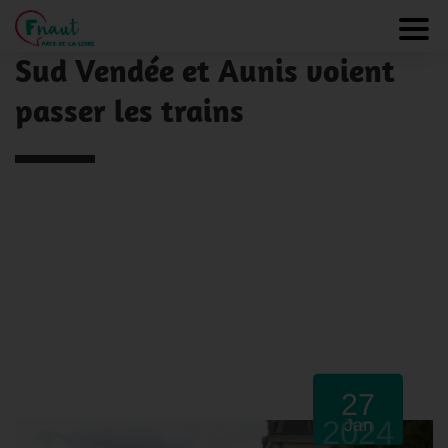
Panneau de gestion des cookies
NOS ACTUALITÉS
Toggl
Sud Vendée et Aunis voient
passer les trains
27
2024
Jan