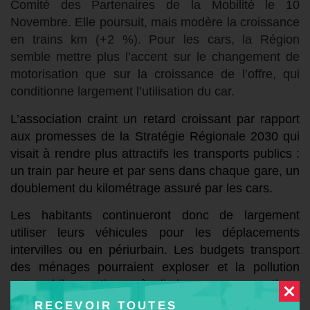
Comité des Partenaires de la Mobilité le 10
Novembre. Elle poursuit, mais modère la croissance
en trains km (+2 %). Pour les cars, la Région
semble mettre plus l’accent sur le changement de
motorisation que sur la croissance de l’offre, qui
conditionne largement l’utilisation du car.
L’association
craint un retard croissant par rapport
aux promesses de la Stratégie Régionale 2030 qui
visait à rendre plus attractifs les transports publics :
un train par heure et par sens dans chaque gare, un
doublement du kilométrage assuré par les cars.
Les habitants
continueront
donc de largement
utiliser leurs véhicules pour les déplacements
intervilles ou en périurbain. Les budgets transport
des ménages pourraient exploser et la pollution
automobile
continuer à diminuer sur un rythme
insuffisant.
RECEVOIR TOUTES