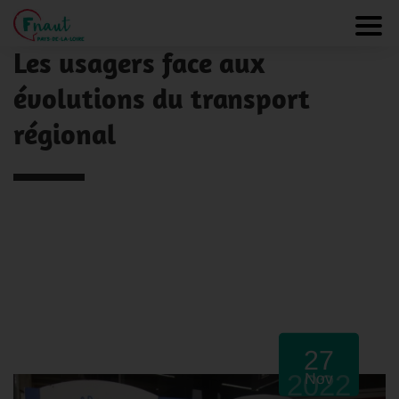
Panneau de gestion des cookies
NOS ACTUALITÉS
Toggl
Les usagers face aux
évolutions du transport
régional
27
2022
Nov