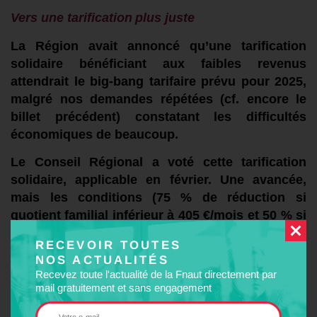
Vers u
ne t
arification
plus juste
L
a Région avait annoncé
qu’une tarification
solidaire bénéficiant aux faibles revenus
attendrait le bi
g
-bang tarifaire
prévu
pour 2025,
malgré nos demandes répétées
(
cf. encore
le
billet précédent)
constatant
les difficultés
économiques de
beaucoup
.
L
e Conseil Régional
a voté
cette tarification
solid
air
e, applicable en février.
Une avancée,
mais les conditions
(75 % de réduction si
quotient familial
inférieur à 405 €/mois et 50 % si
inférieur à 810 €/mois),
sont
moins généreuses
RECEVOIR TOUTES
qu’ailleurs
.
NOS ACTUALITÉS
Recevez toute l'actualité de la Fnaut directement par
SERM
/
RER
à
Nantes
mail gratuitement et sans engagement
L
es financements a
u CPER
permettraient la