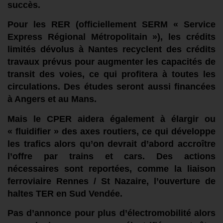
succès.
Pour l
es
RER (officiellement
SERM «
Service
Express Régional Métropolitain »)
, les crédits
limités
dévolus à Nantes recyclent des crédits
travaux prévus
pour
augmenter les capacités
de
transit
des voies,
ce qui profitera à toutes les
circulations
.
Des études seront
aussi
financ
ées
à Angers et au Mans.
Mais l
e CPER aidera
également
à é
largir ou
« fluidifier » des axes routiers,
ce qui
développe
les trafics
alors qu’on devrait d’abord
accroître
l’offre par trains et cars.
D
es
actions
nécessaires
sont reportées,
comme l
a liaison
ferroviaire
Rennes / St Nazaire,
l’
ouverture d
e
haltes
TER
en Sud Vendée.
Pas
d’annonce
pour plus d
’électromobilité alors