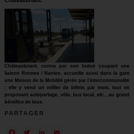
Châteaubriant.
Châteaubriant,
connu par son
butoir
coupant une
liaison Rennes / Nantes,
accueille aussi
dans
la gare
une
Maison de la Mobilité
gérée
par
l’intercommunalité
:
elle
y vend
un millier de
billets par mois,
tout en
proposant
autopartage, vélo, bus local, etc…
au grand
bénéfice de tous.
PARTAGER
Facebook
Twitter
LinkedIn
Email