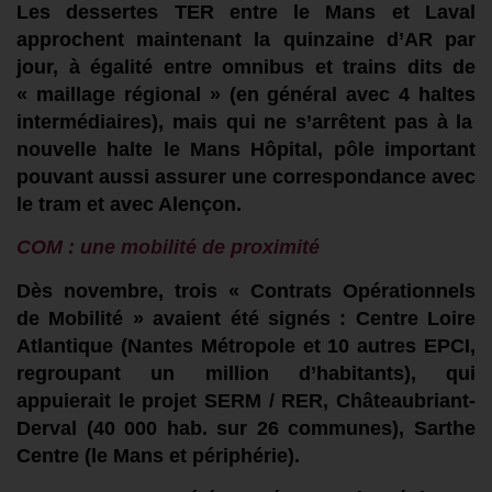
Les dessertes TER entre le Mans et Laval
approchent maintenant la quinzaine
d’AR
par
jour, à égalité entre omnibus et trains dits de
« maillage régional » (en général
avec
4
haltes
intermédiaires),
mais
qui ne s’arrêtent pas à la
nouvelle halte le Mans Hôpital,
pôle important
pouvant
aussi
assurer une
correspondance
avec
le tram et avec
Alençon.
C
O
M
:
une mobilité de proximité
Dès novembre,
trois « Contrats Opérationnels
de Mobilité »
avaient
été
signés : Centre Loire
Atlantique
(Nantes Métropole et 10 autres EPCI,
regroupant un million d’habitants
)
,
qui
appuierait
le projet SERM / RER,
Châteaubriant-
Derval (40 000 hab.
s
ur 26 communes
)
,
Sarthe
Centre (le Mans et périphérie).