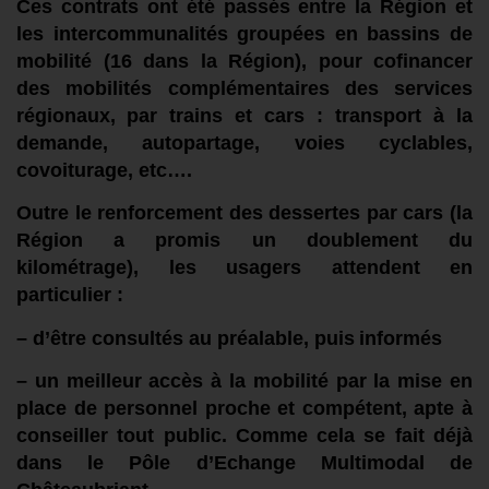
Ces contrats
ont été passés entre la Région et
les intercommunalités groupées en bassins de
mobilité (16 dans la Région),
pour cofinancer
des mobilités complémentaires des services
régionaux,
par
trains et cars :
t
ransport à la
d
emande
,
autopartage, voies cyclables,
co
voiturage,
etc…
.
Outre
le
renforce
ment
des dessertes par cars
(l
a
Région
a promis
un doublement du
kilométrage
)
,
les usagers attendent
en
particulier
:
–
d’être
consultés
au préalable,
puis
informés
– un meilleur accès à la mobilité par
la mise en
place de personnel
proche et
compétent, apte à
conseiller
tout
public.
Comme cela se fait
déjà
dans le
P
ôle d’
E
change
M
ultimoda
l de