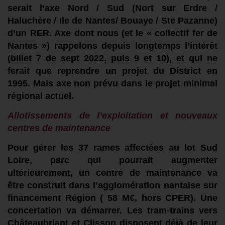
serait
l’
axe Nord / Sud
(
Nort sur Erdre /
Haluchère /
Ile de Nantes/
Bouaye / Ste Pazanne
)
d’un
RER
.
Axe dont nou
s
(et
le
« collectif fer de
Nantes »)
rappelons depuis longtemps l’
intérêt
(billet 7 de sept 2022, puis 9 et 10),
et qui ne
ferait que reprendre un projet
du District en
1995.
Mais axe non prévu dans le projet minimal
régional
actuel.
Allotissements de l’exploitation et nouveaux
c
entre
s
de maintenanc
e
Pour gérer les 37 rames affectées au lot Sud
Loire, parc qui pourrait augmenter
ultérieurement, un centre de maintenance va
être
construit
dans l’agglomération nantaise
sur
financement Région
( 58 M€, hors CPER)
.
Une
concertation va démarrer.
Les tram-trains
vers
Châteaubriant et Clisson
disposent déjà de leur