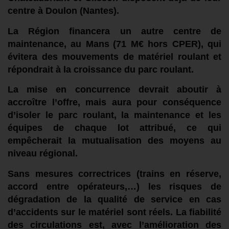
centre à Doulon
(Nantes)
.
L
a Région financer
a un autre centre de
ma
intenance,
au Mans
(
71
M€ hors CPER),
qui
évitera des mouvements de matériel roulant
et
répondrait à la croissance du parc roulant
.
La mise en concurrence devrait a
boutir à
accroître
l’offre, mais aura pour conséquence
d’isoler le parc roulant, la maintenance et les
équipes de chaque lot attribué, ce qui
empêchera
it
la mutualisation des moyens au
niveau régional.
Sans mesure
s
correctrice
s
(trains en réserve,
accord entre
opérateur
s
,…
)
les risques de
dégradation de la qualité
de service
en cas
d’accidents sur le matériel
sont réels.
La
fiabilité
des circulations est, avec l’amélioration des