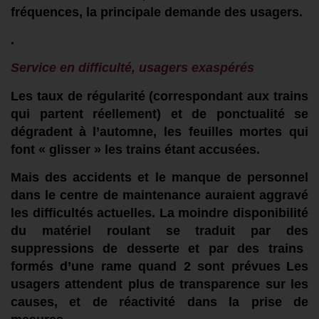
fréquences,
la principale
demande des usagers.
.
Service en difficulté,
usagers
exaspéré
s
L
e
s
taux de régularité (correspondant aux trains
qui partent réellement) et de ponctualité se
dégradent
à l’automne,
les
feuilles mortes qui
font « glisser » les trains étant accusées.
Mais
des accidents
et le
manque de personnel
dans le centre de maintenance
auraient aggravé
l
es difficultés
actuelles
. La moindre disponibilité
du matériel roulant se traduit par de
s
suppressions de desserte
et par
des trains
formés d’une
rame
quand
2
sont
prévues
Les
usagers attendent plus de transparence sur les
causes,
et
de réactivité
dans la prise de