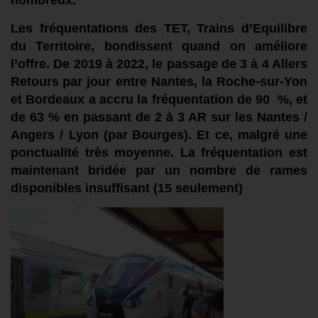
nombreux
.
L
es fréquentations d
es
TET,
Trains d’Equilibre
du Territoire,
bondissent
quand on
amélior
e
l’offre
. De 2019 à 2022, le passage de 3 à 4 A
llers
Retours
par
jour entre Nantes,
la Roche-sur-Yon
et Bordeaux a accr
u la
fréquenta
ti
on de 9
0
%, et
de
63 %
en passant
de 2 à 3 AR sur les Nantes /
Angers /
Lyon (par
Bourges
).
Et ce, malgré une
ponctualité très moyenne.
La fréquentation est
maintenant bridée par
un
nombre de rames
disponibles
insuffisant
(15 seulement)