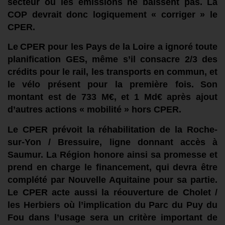
secteur où les émissions ne baissent pas.
La
COP
devrait donc logiquement
« corriger » le
CPER.
L
e
CPER
pour les Pays de la Loire
a
ignor
é
toute
planification GES, même s’il
consacre
2/3 des
crédits pour le rail, les transports en commun, et
le vélo présent pour la première fois.
Son
montant est
de
733 M€,
et
1 Md€ après ajout
d’autres actions « mobilité » hors CPER.
Le CPER
prévoit
la réhabilitation de la Roche-
sur-Yon / Bressuire, ligne donnant accès à
Saumur.
L
a Région honore ainsi sa promesse
et
prend
en charge
le financement, qui devra être
complété par Nouvelle Aquitaine pour sa partie.
L
e
CPER
acte aussi
la réouver
t
ure de Cholet /
les Herbie
r
s où l’implication du Parc du Puy du
Fou
dans l’usage
sera un critère important de