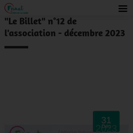
Panneau de gestion des cookies
NOS ACTUALITÉS
Toggl
"Le Billet" n°12 de
l'association - décembre 2023
31
2023
Déc