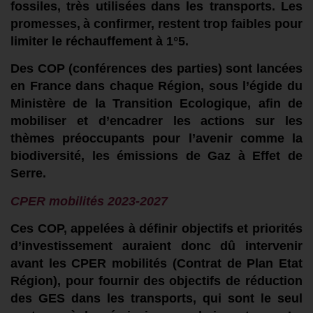
fossile
s,
très utilisées
dans les transports
.
Les
promesses
,
à confirmer,
restent trop
faibles
pour
limiter le réchauffement à
1°5.
Des COP (conférence
s
des parties) sont lancé
e
s
en France dans chaque Région, sous l’égide du
Ministère de la Transition Ecologique, afin de
mobiliser et d’encadrer les actions sur l
es
thèmes
préoccupants
pour l’avenir
comme
la
biodiversité,
l
es émissions de Gaz à Effet de
Serre.
CPER
m
obilités
2023-2027
Ces
COP,
appelées à définir objectifs et priorités
d’investissement
aurai
en
t
donc
dû intervenir
avant les CPER mobilités
(
C
ontrat de
P
lan
E
tat
Région
)
,
pour
fournir
d
es objectifs de réduction
des GES dans les transports, qui sont
le seul