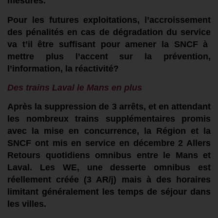
mesures.
Pour les
futur
e
s exploitation
s
, l’
accroissement
des pénalités
en cas de
dégradation du service
va t’il être suffisant pour amener la SNCF à
mettre
plus
l’accent sur la prévention,
l’information,
la réactivité
?
Des t
r
ains
Laval le Mans
en plus
Après la suppression de 3 arrêts, et en
attendant
les nombreux trains supplémentaires
promis
avec
la mise en concurrence,
la Région et la
SNCF
ont mis en service en dé
cembre 2 A
llers
R
etours quotidiens
omnibus entre le Mans et
Laval. Les WE,
une desserte omnibus est
réellement
c
r
éée
(3 AR/j)
mais
à des horaires
limitant
généralem
ent les temps de séjour dans
les villes.