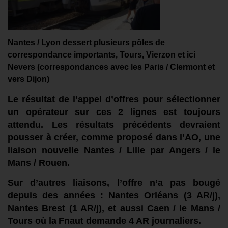
Nantes / Lyon dessert plusieurs pôles de
correspondance
importants
, Tours, Vierzon et
ici
Nevers
(
correspondances avec
les
Paris / Clermont
et
vers
Dijon
)
Le résultat de l’
appel d’off
res
pour sélectionner
un opérateur
sur
c
es 2 lignes
est
toujours
attend
u.
Les résultats précédents
devraient
pousser à
créer
, comme proposé
dans l’AO
,
un
e
liaison nouvelle
Nantes / Lille par Angers / le
Mans / Rouen.
Sur d’autres liaisons, l’offre n’a pas bougé
d
e
p
uis des années : Nantes Orléans
(
3 AR/
j
)
,
Nantes Brest
(
1 AR/
j
)
, et aussi Caen / le Mans /
Tours où l
a
Fnaut
demande 4 AR journaliers.