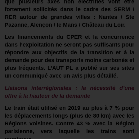
que
plusieurs axes non électrifiés vont être
fortement sollicités
dans le cadre des SERM /
RER
autour de grandes villes : Nantes / Ste
Pazanne, Alençon / le Mans / Château du Loir.
L
es
financements du
CPER
et la concurrence
dans
l’exploitation
ne s
er
ont pas
suffisants pour
répondre
aux
objectifs
de la transition et à la
demande pour des transports moins carbonés et
plus fréquents.
L’AUT PL a publié
sur ses sites
un communiqué
avec
u
n avis plus détaillé.
Liaisons interrégionales :
la nécessité d’une
offre
à la hauteur de la
demand
e
L
e train
était
utilisé
en 2019
au
plus
à
7
% pour
les déplacements longs (plus de 80 km) avec les
Régions voisines.
Contre
4
3
% avec la Région
parisienne, vers laquelle l
es trains sont