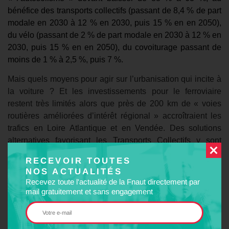
bénéfice
des transports collectifs (passant de 8,4 % de part
modale en 2030 à 12 % en 2030, puis 15 % en en 2050),
du vélo (passant de 2 % de part modale en 2030 à 12 % en
2030, puis 15 % en en 2050), du covoiturage passant de
moins de 1 % à 2,5 %, puis 7 %.
Mais quels moyens pour agir sur l’urbanisation qui incite à
la voiture ? Et les investissements pour le ferroviaire
restent très limités alors que près de 200 km de « voies
routières améliorées d’intérêt régional » accroîtraient les
trafics en Loire Atlantique et en Vendée. Des solutions
alternatives favorisant les Transports Collectifs y sont
pourtant possibles. La Fnaut a fait part de son avis en
RECEVOIR TOUTES
s’étonnant de l’écart entre les propositions et les objectifs,
NOS ACTUALITÉS
logiquement ambitieux à court terme (2030) : il y a urgence.
Recevez toute l'actualité de la Fnaut directement par
mail gratuitement et sans engagement
Le réseau de cars ex départementaux
Maintenant repris par la Région, le réseau reste peu maillé,
tourné vers les chefs lieux départementaux, avec des