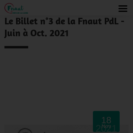
Panneau de gestion des cookies
NOS ACTUALITÉS
Toggl
Le Billet n°3 de la Fnaut PdL -
Juin à Oct. 2021
18
2021
Nov