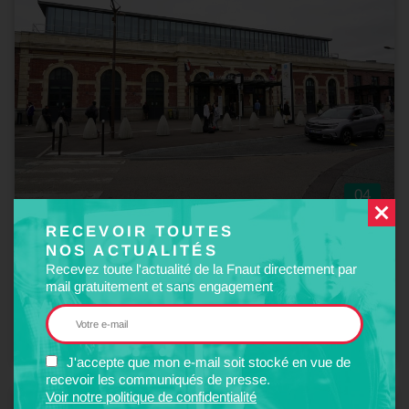
04
Nov
2024
RECEVOIR TOUTES
COMMUNIQUÉ
NOS ACTUALITÉS
Position sur la section Paris-Mantes de la LNPN et
Recevez toute l'actualité de la Fnaut directement par
note…
mail gratuitement et sans engagement
Position sur la section Paris-Mantes de la LNPN et note sur la
desserte du Mantois
J'accepte que mon e-mail soit stocké en vue de
recevoir les communiqués de presse.
Voir notre politique de confidentialité