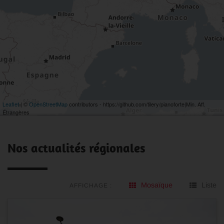
Leaflet
| ©
OpenStreetMap
contributors - https://github.com/tilery/pianoforte|Min. Aff.
Étrangères
Nos actualités régionales
Mosaïque
Liste
AFFICHAGE :