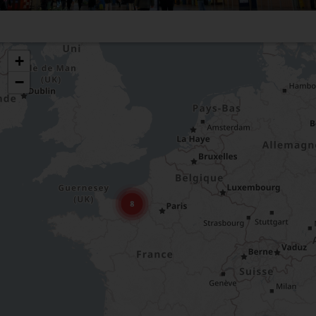
+
−
8