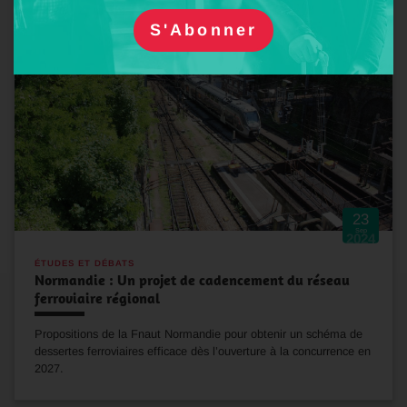
23
Sep
2024
ÉTUDES ET DÉBATS
Normandie : Un projet de cadencement du réseau
ferroviaire régional
Propositions de la Fnaut Normandie pour obtenir un schéma de
dessertes ferroviaires efficace dès l’ouverture à la concurrence en
2027.