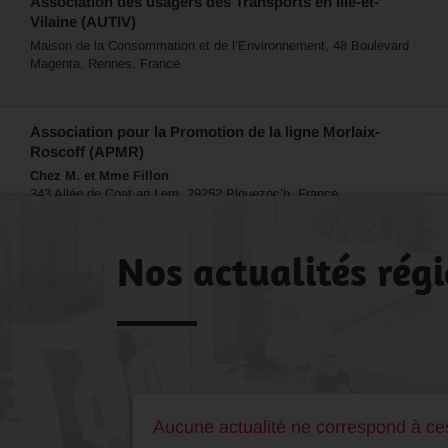
Association des usagers des Transports en Ille-et-
Vilaine (AUTIV)
Maison de la Consommation et de l’Environnement, 48 Boulevard
Magenta, Rennes, France
Association pour la Promotion de la ligne Morlaix-
Roscoff (APMR)
Chez M. et Mme Fillon
343 Allée de Coat an Lem, 29252 Plouezoc’h, France
Nos actualités rég
Aucune actualité ne correspond à ces