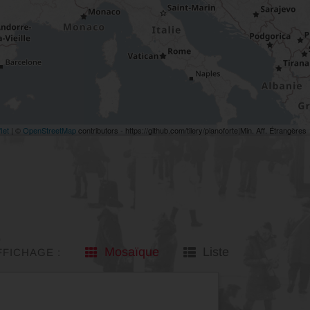
let
| ©
OpenStreetMap
contributors - https://github.com/tilery/pianoforte|Min. Aff. Étrangères
Mosaïque
Liste
FFICHAGE :