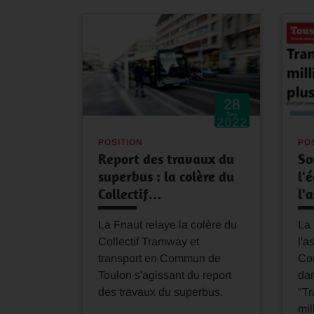
28
Sep
2022
POSITION
PO
Report des travaux du
So
superbus : la colère du
l'
Collectif…
l'
La Fnaut relaye la colère du
La 
Collectif Tramway et
l'a
transport en Commun de
Con
Toulon s'agissant du report
da
des travaux du superbus.
"Tr
mil