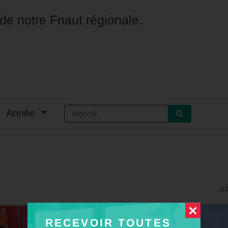
é de notre Fnaut régionale.
Année
A
RECEVOIR TOUTES