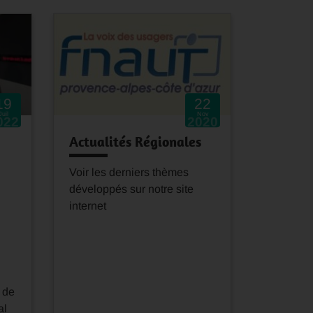
19
22
Juil
Nov
022
2020
Actualités Régionales
Voir les derniers thèmes
développés sur notre site
internet
 de
al