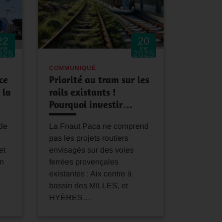
22
20
Août
Mar
025
2025
COMMUNIQUÉ
ce
Priorité au tram sur les
 la
rails existants !
Pourquoi investir…
de
La Fnaut Paca ne comprend
pas les projets routiers
et
envisagés sur des voies
en
ferrées provençales
existantes : Aix centre à
bassin des MILLES, et
HYÈRES…