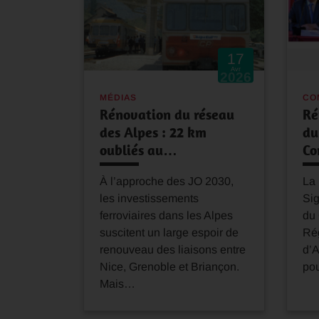
17
Avr
2026
MÉDIAS
CO
Rénovation du réseau
Ré
des Alpes : 22 km
du
oubliés au…
Co
À l’approche des JO 2030,
La
les investissements
Sig
ferroviaires dans les Alpes
du 
suscitent un large espoir de
Ré
renouveau des liaisons entre
d’
Nice, Grenoble et Briançon.
pou
Mais…