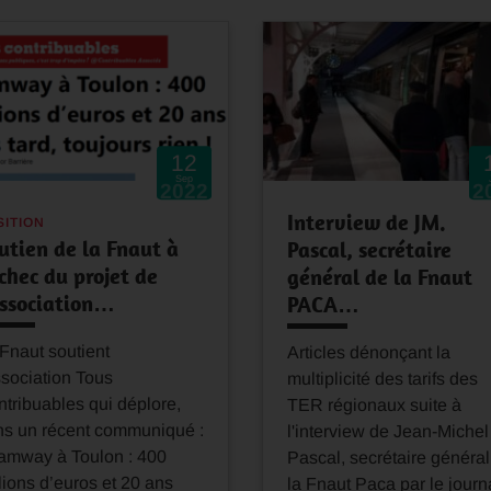
12
Sep
2022
2
Interview de JM.
SITION
utien de la Fnaut à
Pascal, secrétaire
échec du projet de
général de la Fnaut
association…
PACA…
Fnaut soutient
Articles dénonçant la
ssociation Tous
multiplicité des tarifs des
tribuables qui déplore,
TER régionaux suite à
ns un récent communiqué :
l'interview de Jean-Michel
amway à Toulon : 400
Pascal, secrétaire général
lions d’euros et 20 ans
la Fnaut Paca par le journ