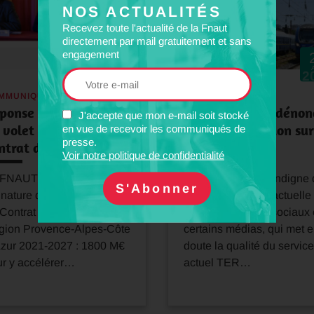
NOS ACTUALITÉS
Recevez toute l'actualité de la Fnaut
directement par mail gratuitement et sans
engagement
18
Nov
2025
2
MMUNIQUÉ
COMMUNIQUÉ
ponse à la signature
La Fnaut PACA dénon
J'accepte que mon e-mail soit stocké
 volet mobilité du
la désinformation sur
en vue de recevoir les communiqués de
presse.
ntrat de…
qualité du…
Voir notre politique de confidentialité
 FNAUT prend acte de la
La Fnaut PACA s’indigne 
nature du Volet Mobilité
la désinformation actuelle
Contrat de Plan État
dans les réseaux sociaux 
gion Provence-Alpes-Côte
certains médias, qui met 
Azur 2021-2027 : 1800 M€
doute la qualité du service
r y accélérer…
actuel TER…