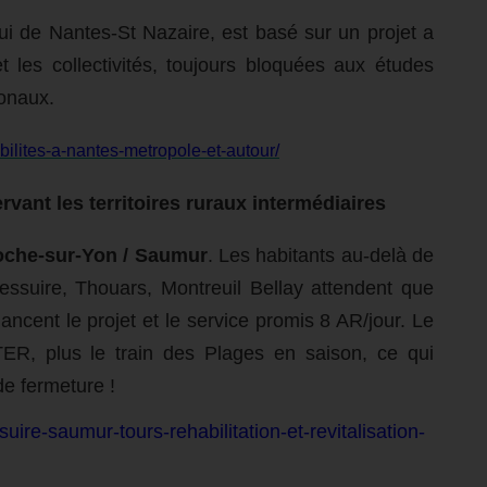
ui de Nantes-St Nazaire, est basé sur un projet a
 les collectivités, toujours bloquées aux études
ionaux.
ilites-a-nantes-metropole-et-autour/
vant les territoires ruraux intermédiaires
Roche-sur-Yon / Saumur
. Les habitants au-delà de
ssuire, Thouars, Montreuil Bellay attendent que
ancent le projet et le service promis
8 AR/jour
. Le
 TER, plus le train des Plages en saison
, ce qui
de fermeture !
uire-saumur-tours-rehabilitation-et-revitalisation-