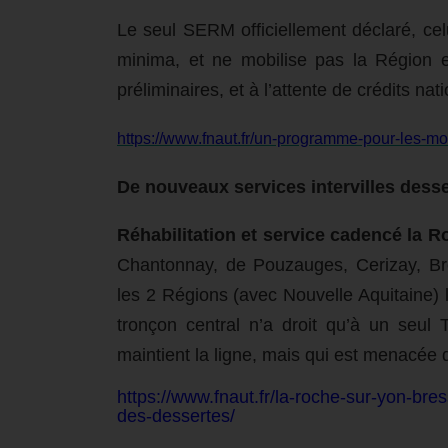
Le seul SERM officiellement déclaré, cel
minima, et ne mobilise pas la Région et
préliminaires, et à l’attente de crédits nat
https://www.fnaut.fr/un-programme-pour-les-mob
De nouveaux services intervilles desser
Réhabilitation et service cadencé la 
Chantonnay, de Pouzauges, Cerizay, Bre
les 2 Régions (avec Nouvelle Aquitaine) l
tronçon central n’a droit qu’à un seul
maintient la ligne, mais qui est menacée 
https://www.fnaut.fr/la-roche-sur-yon-bress
des-dessertes/