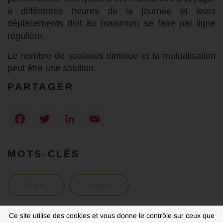
à différentes heures de la journée et leurs
déplacements doit au maximum se faire par ligne
régulière.
Le nombre de scolaires diminue et la mutualisation
peut être une solution.
PARTAGER
Facebook
Twitter
LinkedIn
Email
MOTS-CLÉS
Routier
Usagers
Ce site utilise des cookies et vous donne le contrôle sur ceux que