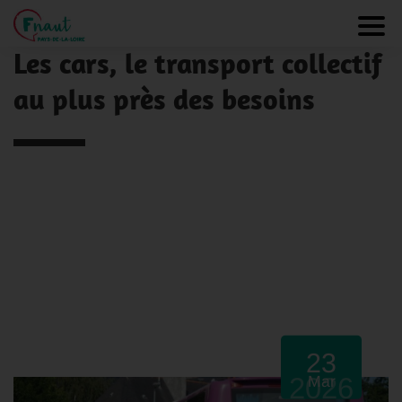
Panneau de gestion des cookies
NOS ACTUALITÉS
Toggl
Les cars, le transport collectif
au plus près des besoins
23
2026
Mar