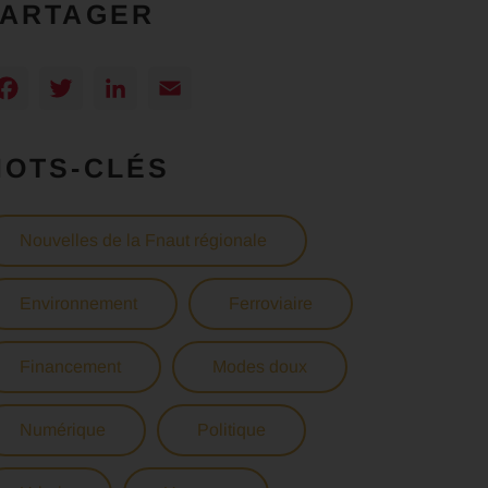
PARTAGER
Facebook
Twitter
LinkedIn
Email
MOTS-CLÉS
Nouvelles de la Fnaut régionale
Environnement
Ferroviaire
Financement
Modes doux
Numérique
Politique