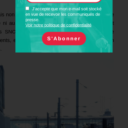
J'accepte que mon e-mail soit stocké
en vue de recevoir les communiqués de
ais non affichées au quai de départ. L’absence de
presse.
e ni au tourisme, ni à la découverte du transport
Voir notre politique de confidentialité
ets SNCF et la forte dépendance au numérique
cidents, et pénalisent une partie des voyageurs, en
.