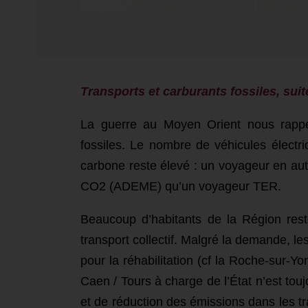
Transports et carburants fossiles, suit
La guerre au Moyen Orient nous rappe
fossiles. Le nombre de véhicules électr
carbone reste élevé : un voyageur en aut
CO2 (ADEME) qu’un voyageur TER.
Beaucoup d’habitants de la Région rest
transport
collectif
.
Ma
lgré la demande,
l
e
pour l
a
r
éhabilitation
(cf la Roche-sur-Y
Caen / Tours à charge de l’État n’est touj
et de réduction des émissions
da
ns les t