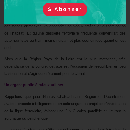
faciliter les flux, c’est l’objectif ».
L’expérience montre pourtant que « faciliter » les trajets routiers entre
des zones attractives va engendrer nouveaux trafics et dissémination
de l’habitat. Et qu’une desserte ferroviaire fréquente convertirait des
automobilistes au train, moins nuisant et plus économique quand on est
seul.
Alors que la Région Pays de la Loire est la plus motorisée, très
dépendante de la voiture, cet axe est l’occasion de rééquilibrer un peu
la situation et d’agir concrètement pour le climat.
Un argent public à mieux utiliser
Rappelons que pour Nantes Châteaubriant, Région et Département
avaient procédé intelligemment en cofinançant un projet de réhabilitation
de la ligne ferroviaire, évitant une 2 x 2 voies parallèle et limitant la
surcharge du périphérique.
La gare de Nantes vient d’être agrandie pour accueillir deux fois plus de