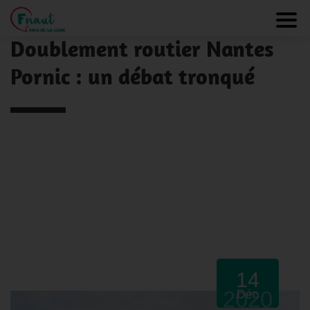
Panneau de gestion des cookies
NOS ACTUALITÉS
Toggl
Doublement routier Nantes
Pornic : un débat tronqué
14
2020
Déc