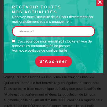
RECEVOIR TOUTES
NOS ACTUALITÉS
Recevez toute l'actualité de la Fnaut directement par
mail gratuitement et sans engagement
J'accepte que mon e-mail soit stocké en vue de
recevoir les communiqués de presse.
Voir notre politique de confidentialité
En 2018, en pleine période de fermeture de petites lignes,
pouvoirs publics, syndicats et associations (dont ALF Association
pour le maintien et le développement de la Ligne Ferroviaire
Carcassonne – Quillan) obtiennent le maintien de la ligne
voyageurs Carcassonne – Limoux mais le tronçon Limoux –
Quillan est fermé. Le fret ferroviaire y est également suspendu.
7 ans après, le bilan économique et écologique pour la vallée de
l’Aude est particulièrement évident. La population de Limoux
augmente, celle de Quillan diminue. 4000 camions à rapatrier sur
le rail. 1400t de CO2 par an à économiser avec le seul trafic