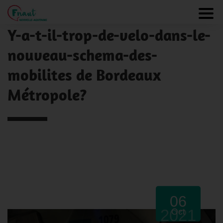
Panneau de gestion des cookies
Toggl
NOS ACTUALITÉS
Y-a-t-il-trop-de-velo-dans-le-
nouveau-schema-des-
mobilites de Bordeaux
Métropole?
06
2021
Oct