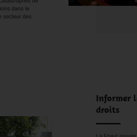
catastrophes de
ions dans le
e secteur des
Informer l
droits
La Fnaut assur