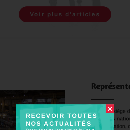
Voir plus d'articles
Représent
La Fnaut siège
RECEVOIR TOUTES
officielles nati
NOS ACTUALITÉS
consommation, du
Recevez toute l'actualité de la Fnaut