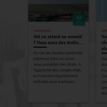
04
Mai
2026
JURIDIQUE
JU
Vol en retard ou annulé
Vo
? Vous avez des droits…
ré
vi
En cas de situation perturbée
imprévue dans un avion,
An
vous possédez des droits. À
dir
l'approche des congés d'été,
Fna
la Fnaut est régulièrement
Co
sollicitée pour expliquer…
son
pro
ré