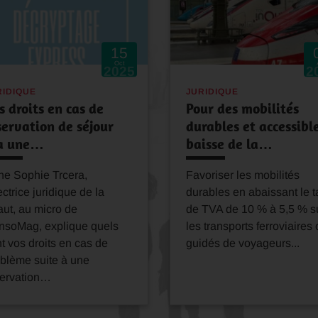
15
Oct
2025
2
RIDIQUE
JURIDIQUE
s droits en cas de
Pour des mobilités
servation de séjour
durables et accessible
a une…
baisse de la…
ne Sophie Trcera,
Favoriser les mobilités
ectrice juridique de la
durables en abaissant le 
ut, au micro de
de TVA de 10 % à 5,5 % s
nsoMag, explique quels
les transports ferroviaires
t vos droits en cas de
guidés de voyageurs...
blème suite à une
servation…