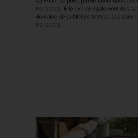
La Fnaut se porte
partie civile
dans des 
transports. Elle exerce également des act
domaine de publicités trompeuses dans l
transports.