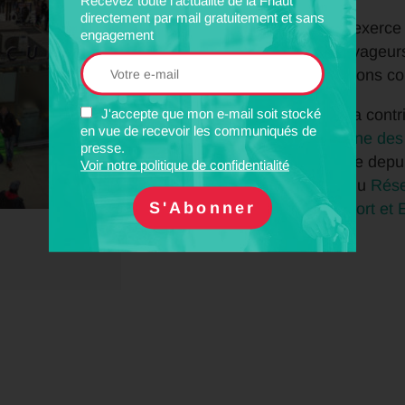
directement par mail gratuitement et sans
La Fnaut exerce 
engagement
SNCF Voyageurs su
les conditions c
J'accepte que mon e-mail soit stocké
La Fnaut a contr
en vue de recevoir les communiqués de
Européenne des
presse.
présidence depui
Voir notre politique de confidentialité
membre du
Rése
de
Transport et