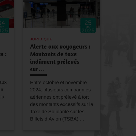
04
25
Avr
Mar
025
2025
JURIDIQUE
Alerte aux voyageurs :
s :
Montants de taxe
indûment prélevés
sur…
taux
Entre octobre et novembre
ur
2024, plusieurs compagnies
 ou
aériennes ont prélevé à tort
des montants excessifs sur la
Taxe de Solidarité sur les
Billets d’Avion (TSBA).…