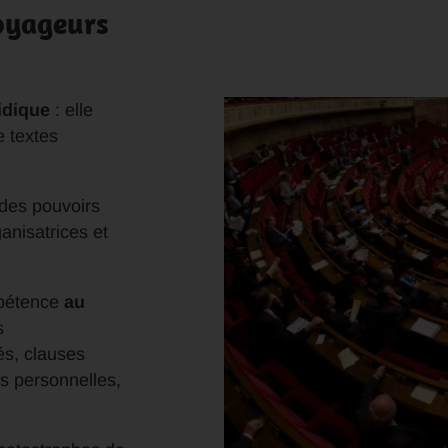
voyageurs
idique
: elle
 textes
 des pouvoirs
anisatrices et
mpétence
au
s
s, clauses
s personnelles,