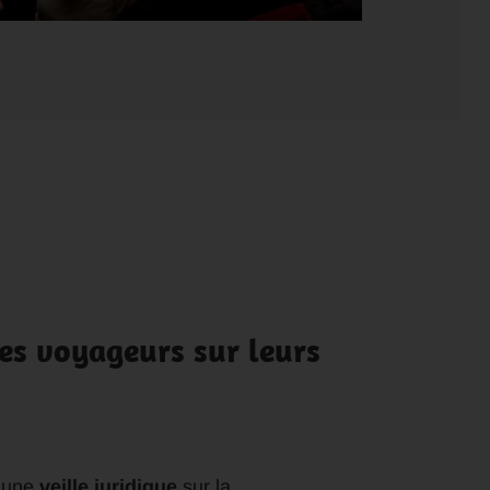
es voyageurs sur leurs
e une
veille juridique
sur la