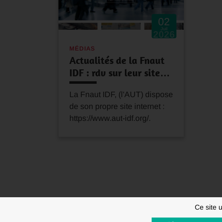
02
Juil
2026
MÉDIAS
Actualités de la Fnaut
IDF : rdv sur leur site…
La Fnaut IDF, (l'AUT) dispose
de son propre site internet :
https://www.aut-idf.org/.
Ce site 