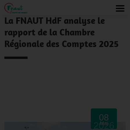
Panneau de gestion des cookies
NOS ACTUALITÉS
Toggl
La FNAUT HdF analyse le
rapport de la Chambre
Régionale des Comptes 2025
08
2026
Mai