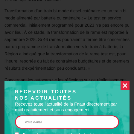
Transformation d’un train bi-mode diesel-caténaire en un train bi-
mode alimenté par batterie ou caténaire : « Le test en service
commercial, initialement programmé pour 2023 n’a pas encore pu
avoir lieu. À ce stade, la transformation de la rame est reportée à
septembre 2025. Si 46 rames pourraient à terme être concernées
par un programme de transformation vers le train à batterie, la
Région a indiqué que la transformation de la rame test est, pour
l’heure, reportée du fait de contraintes budgétaires et de premiers
résultats d’expérimentation peu concluants. »
Concernant les autocars : « les réflexions sur ce réallotissement
ne connaissent, pour l’heure, pas d’avancée concrète ;
RECEVOIR TOUTES
l’amélioration de la visibilité et de la lisibilité du réseau de lignes
NOS ACTUALITÉS
commerciales constitue un enjeu important. »
Recevez toute l'actualité de la Fnaut directement par
« En dépit de cette tarification lisible et attractive,
l’offre
mail gratuitement et sans engagement
d’autocars interurbains peine à s’imposer dans le paysage
des mobilités, conservant encore aujourd’hui la vision d’un
usage essentiellement scolaire
. Beaucoup d’habitants ignorent