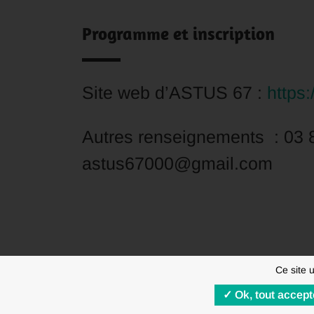
Programme et inscription
Site web d’ASTUS 67 :
https:
Autres renseignements : 03 
astus67000@gmail.com
Ce site 
Ok, tout accept
MENTIONS LÉGALES
RGPD