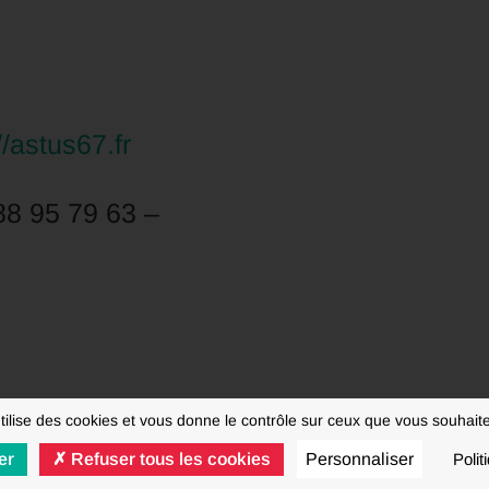
//astus67.fr
88 95 79 63 –
utilise des cookies et vous donne le contrôle sur ceux que vous souhaite
er
Refuser tous les cookies
Personnaliser
Polit
© FNAUT 2