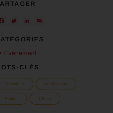
PARTAGER
Facebook
Twitter
LinkedIn
Email
CATÉGORIES
Evènement
MOTS-CLÉS
Ferroviaire
Modes doux
Routier
Urbain