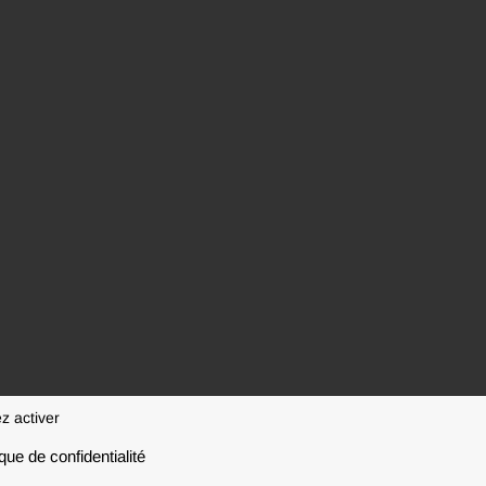
z activer
ique de confidentialité
020 - 2026 | Tous droits réservés | Made by
Agence Mentalo