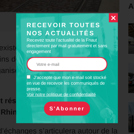
A
RECEVOIR TOUTES
NOS ACTUALITÉS
Recevez toute l'actualité de la Fnaut
directement par mail gratuitement et sans
existence, l’Association des
engagement
ns de l’agglomération
nise un colloque sur la mobilité
J'accepte que mon e-mail soit stocké
en vue de recevoir les communiqués de
presse.
Voir notre politique de confidentialité
et réseaux de transports dans les
 Rhin Supérieur
d’échanges s’articulera autour de la