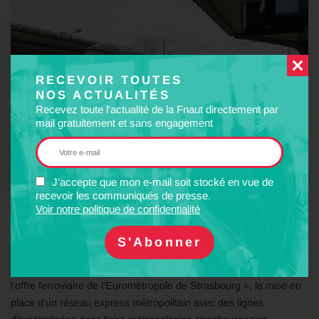
RECEVOIR TOUTES
NOS ACTUALITÉS
Recevez toute l'actualité de la Fnaut directement par
mail gratuitement et sans engagement
J'accepte que mon e-mail soit stocké en vue de
recevoir les communiqués de presse.
Voir notre politique de confidentialité
La Fnaut Grand Est se doit de rappeler que l’association ASTUS
a proposé et largement développé dès 2017 dans le rapport
d’Ibiro Ahmed Ibiro, « Étude prospective sur le développement de
l’offre ferroviaire de l’Eurométropole de Strasbourg », la mise en
place d’un réseau express métropolitain avec des lignes