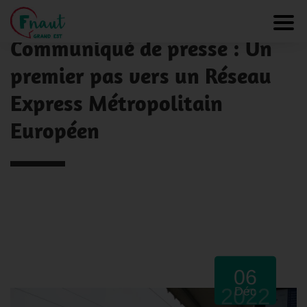
Panneau de gestion des cookies
NOS ACTUALITÉS
Toggl
Communiqué de presse : Un
premier pas vers un Réseau
Express Métropolitain
Européen
06
2022
Déc