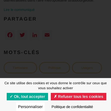
diamétralisées dans l’aire métropolitaine strasbourgeoise.
Lire le communiqué
PARTAGER
Facebook
Twitter
LinkedIn
Email
MOTS-CLÉS
Ferroviaire
Politique
Usagers
Ce site utilise des cookies et vous donne le contrôle sur ceux que
vous souhaitez activer
Ok, tout accepter
Refuser tous les cookies
MENTIONS LÉGALES
RGPD
Personnaliser
Politique de confidentialité
© FNAUT 2020 - 2026 | Tous droits réservés | Made by
Agence Mentalo