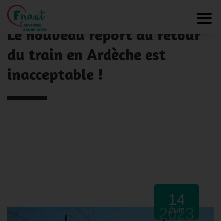
Panneau de gestion des cookies
NOS ACTUALITÉS
Toggl
Le nouveau report du retour
du train en Ardèche est
inacceptable !
14
2023
Juin