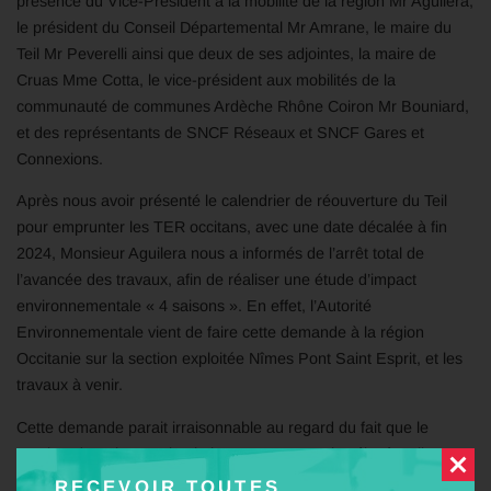
présence du Vice-Président à la mobilité de la région Mr Aguilera,
le président du Conseil Départemental Mr Amrane, le maire du
Teil Mr Peverelli ainsi que deux de ses adjointes, la maire de
Cruas Mme Cotta, le vice-président aux mobilités de la
communauté de communes Ardèche Rhône Coiron Mr Bouniard,
et des représentants de SNCF Réseaux et SNCF Gares et
Connexions.
Après nous avoir présenté le calendrier de réouverture du Teil
pour emprunter les TER occitans, avec une date décalée à fin
2024, Monsieur Aguilera nous a informés de l’arrêt total de
l’avancée des travaux, afin de réaliser une étude d’impact
environnementale « 4 saisons ». En effet, l’Autorité
Environnementale vient de faire cette demande à la région
Occitanie sur la section exploitée Nîmes Pont Saint Esprit, et les
travaux à venir.
Cette demande parait irraisonnable au regard du fait que le
nombre de trains en circulation ne sera pas plus élevé qu’il y a
quelques années (fret + TER), et que les travaux en gare se font
RECEVOIR TOUTES