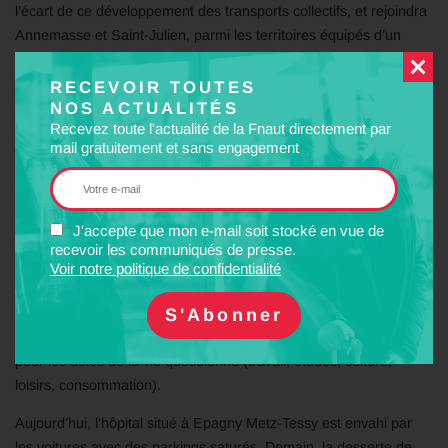
l’écart de ce développement des transports collectifs, et rejoindra
Annemasse et Saint-Julien, parmi les territoires équipés d’un
tramway.
RECEVOIR TOUTES
Le recul significatif de la part modale de la voiture, objectif du
NOS ACTUALITÉS
PDM , ne pourra être obtenu que par des investissements
Recevez toute l'actualité de la Fnaut directement par
continus pour les transports collectifs pendant plusieurs
mail gratuitement et sans engagement
décennies. Ainsi par ce choix, le Grand Annecy acte une
réorientation très forte de ses priorités d’investissements sur les
infrastructures, de la route vers les transports publics. Enfin
J'accepte que mon e-mail soit stocké en vue de
Annecy et son agglomération vont se doter de transports publics
recevoir les communiqués de presse.
efficaces. Pour Youri Dervin, vice-président de l’ARDSL : «
Voir notre politique de confidentialité
demain, on se déplacera mieux à Annecy grâce à son tram ». Cet
investissement sera utile à tous les Grands Annéciens, même s’ils
ne résident pas à Annecy, qui ont besoin de se rendre à Annecy
pour les actes de la vie quotidienne (travail, études, culture,
loisirs, consommation).
Aujourd’hui, l’hôpital situé à Epagny Metz-Tessy est envahi par
les voitures avec des parkings saturés. Demain, la desserte de